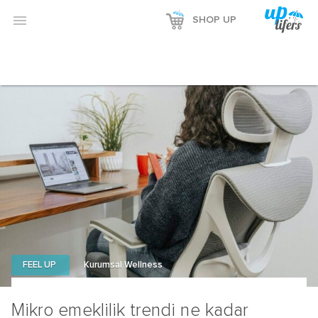

SHOP UP
FEEL UP
Kurumsal Wellness
Mikro emeklilik trendi ne kadar