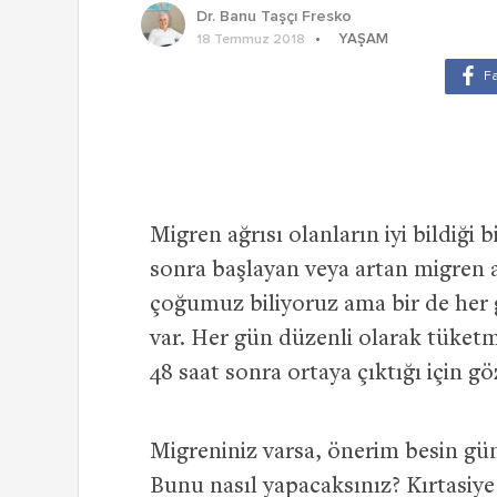
Dr. Banu Taşçı Fresko
YAŞAM
18 Temmuz 2018
Migren ağrısı olanların iyi bildiği 
sonra başlayan veya artan migren a
çoğumuz biliyoruz ama bir de her 
var. Her gün düzenli olarak tüketme
48 saat sonra ortaya çıktığı için gö
Migreniniz varsa, önerim besin gü
Bunu nasıl yapacaksınız? Kırtasiy