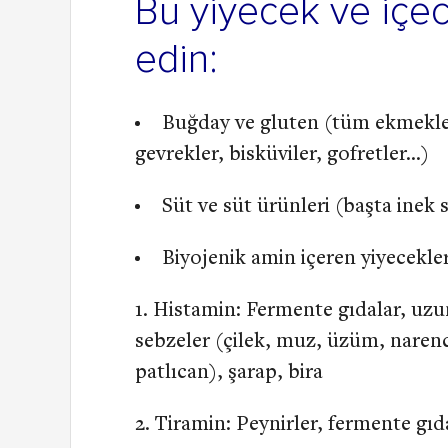
Bu yiyecek ve içec
edin:
Buğday ve gluten (tüm ekmekler,
gevrekler, bisküviler, gofretler…)
Süt ve süt ürünleri (başta inek 
Biyojenik amin içeren yiyecekler
Histamin: Fermente gıdalar, uzu
sebzeler (çilek, muz, üzüm, naren
patlıcan), şarap, bira
Tiramin: Peynirler, fermente gıd