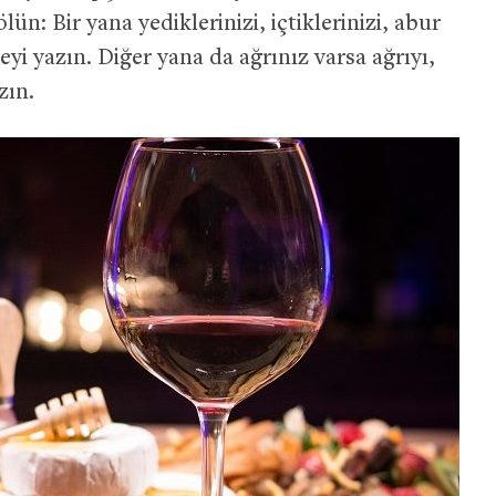
n: Bir yana yediklerinizi, içtiklerinizi, abur
eyi yazın. Diğer yana da ağrınız varsa ağrıyı,
zın.