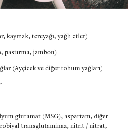
, kaymak, tereyağı, yağlı etler)
am, pastırma, jambon)
ğlar (Ayçicek ve diğer tohum yağları)
r
dyum glutamat (MSG), aspartam, diğer
krobiyal transglutaminaz, nitrit / nitrat,