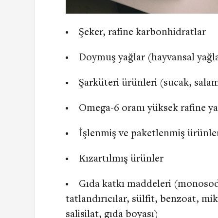
Şeker, rafine karbonhidratlar
Doymuş yağlar (hayvansal yağlar
Şarküteri ürünleri (sucak, sal
Omega-6 oranı yüksek rafine ya
İşlenmiş ve paketlenmiş ürünle
Kızartılmış ürünler
Gıda katkı maddeleri (monoso
tatlandırıcılar, sülfit, benzoat, mi
salisilat, gıda boyası)