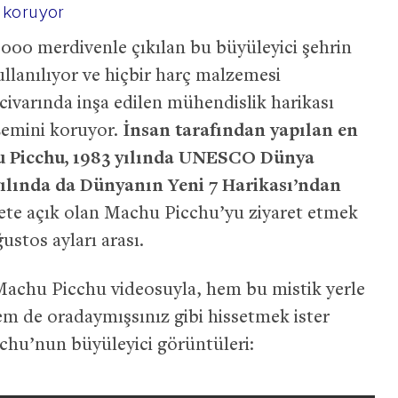
 koruyor
3000 merdivenle çıkılan bu büyüleyici şehrin
llanılıyor ve hiçbir harç malzemesi
0 civarında inşa edilen mühendislik harikası
izemini koruyor.
İnsan tarafından yapılan en
hu Picchu, 1983 yılında UNESCO Dünya
 yılında da Dünyanın Yeni 7 Harikası’ndan
ete açık olan Machu Picchu’yu ziyaret etmek
ustos ayları arası.
achu Picchu videosuyla, hem bu mistik yerle
hem de oradaymışsınız gibi hissetmek ister
cchu’nun büyüleyici görüntüleri: