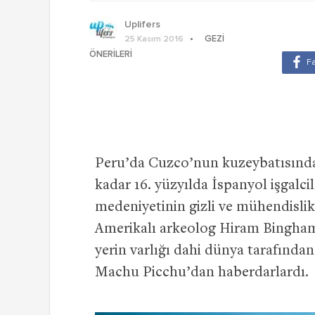
Uplifers
GEZI
25 Kasım 2016
ÖNERILERI
Peru’da Cuzco’nun kuzeybatısında
kadar 16. yüzyılda İspanyol işgalcil
medeniyetinin gizli ve mühendislik h
Amerikalı arkeolog Hiram Bingham 
yerin varlığı dahi dünya tarafında
Machu Picchu’dan haberdarlardı.