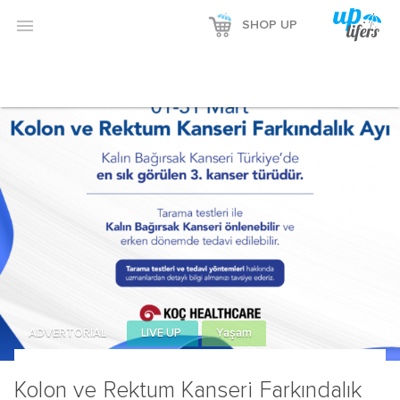

SHOP UP
ADVERTORIAL
LIVE UP
Yaşam
Kolon ve Rektum Kanseri Farkındalık