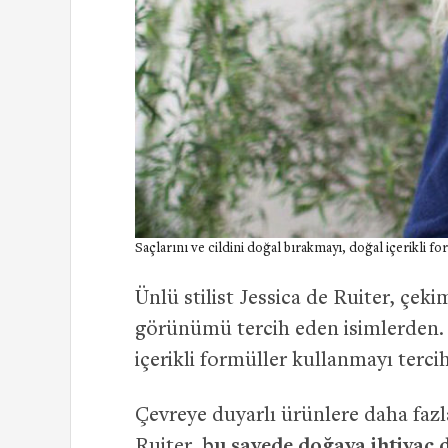
Saçlarını ve cildini doğal bırakmayı, doğal içerikli f
Ünlü stilist Jessica de Ruiter, çe
görünümü tercih eden isimlerden. S
içerikli formüller kullanmayı tercih
Çevreye duyarlı ürünlere daha fa
Ruiter, b
u sayede doğaya ihtiyaç 