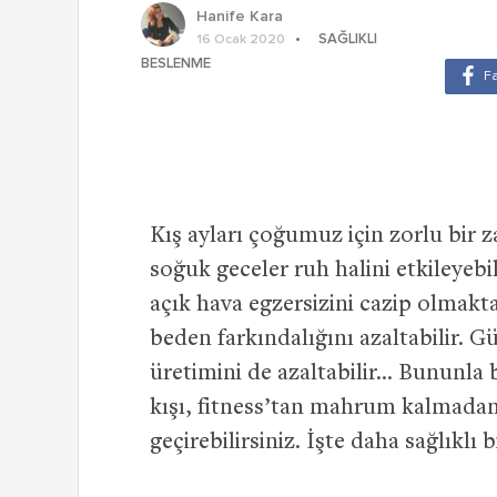
Hanife Kara
SAĞLIKLI
16 Ocak 2020
BESLENME
Kış ayları çoğumuz için zorlu bir z
soğuk geceler ruh halini etkileyeb
açık hava egzersizini cazip olmakta
beden farkındalığını azaltabilir. G
üretimini de azaltabilir… Bununla b
kışı, fitness’tan mahrum kalmadan
geçirebilirsiniz. İşte daha sağlıklı 