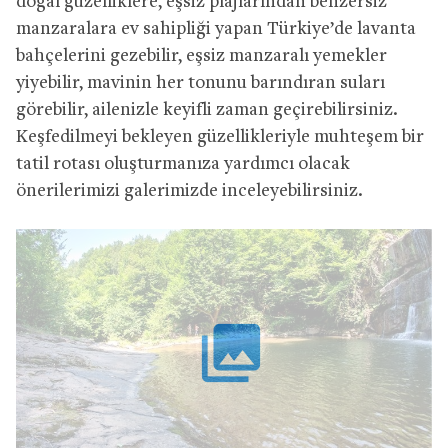
doğal güzelliklere, eşsiz plajlarından benzersiz
manzaralara ev sahipliği yapan Türkiye’de lavanta
bahçelerini gezebilir, eşsiz manzaralı yemekler
yiyebilir, mavinin her tonunu barındıran suları
görebilir, ailenizle keyifli zaman geçirebilirsiniz.
Keşfedilmeyi bekleyen güzellikleriyle muhteşem bir
tatil rotası oluşturmanıza yardımcı olacak
önerilerimizi galerimizde inceleyebilirsiniz.
collections