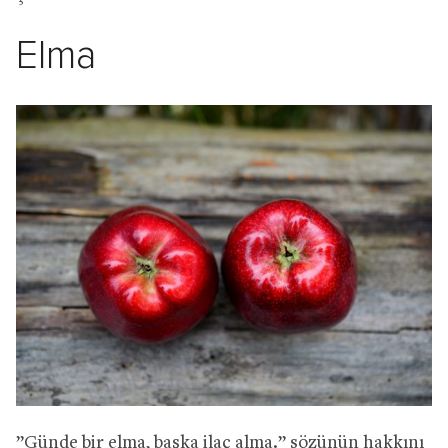
Elma
”Günde bir elma, başka ilaç alma.” sözünün hakkını