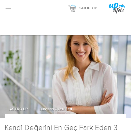
Reklamı Göster

SHOP UP
Reklamı Gizle
ASTRO UP
Burçların Özellikleri
Kendi Değerini En Geç Fark Eden 3