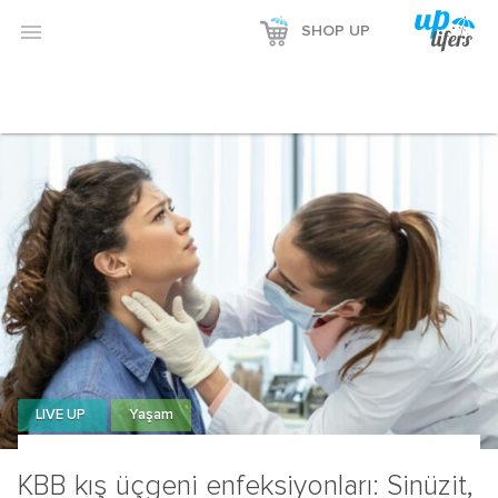
Reklamı Göster

SHOP UP
Reklamı Gizle
LIVE UP
Yaşam
KBB kış üçgeni enfeksiyonları: Sinüzit,