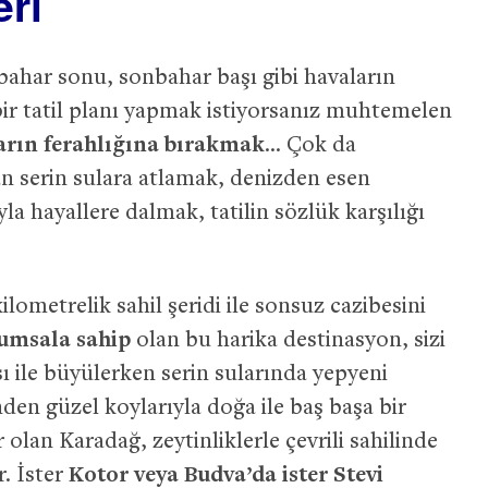
eri
kbahar sonu, sonbahar başı gibi havaların
ir tatil planı yapmak istiyorsanız muhtemelen
rın ferahlığına bırakmak
… Çok da
n serin sulara atlamak, denizden esen
 hayallere dalmak, tatilin sözlük karşılığı
kilometrelik sahil şeridi ile sonsuz cazibesini
kumsala sahip
olan bu harika destinasyon, sizi
ı ile büyülerken serin sularında yepyeni
inden güzel koylarıyla doğa ile baş başa bir
olan Karadağ, zeytinliklerle çevrili sahilinde
. İster
Kotor veya Budva’da ister Stevi