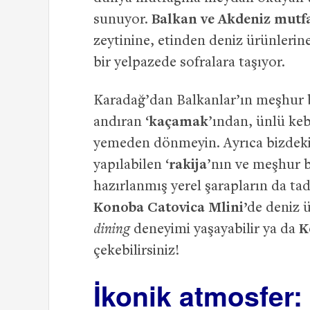
sunuyor.
Balkan ve Akdeniz mutf
zeytinine, etinden deniz ürünlerin
bir yelpazede sofralara taşıyor.
Karadağ’dan Balkanlar’ın meşhur 
andıran ‘
kaçamak
’ından, ünlü keb
yemeden dönmeyin. Ayrıca bizdeki
yapılabilen ‘
rakija
’nın ve meşhur 
hazırlanmış yerel şarapların da tad
Konoba Catovica Mlini’
de deniz ü
dining
deneyimi yaşayabilir ya da
K
çekebilirsiniz!
İkonik atmosfer: 