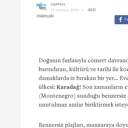
Uplifers
GEZI
17 Temmuz 2023
ÖNERILERI
Doğanın fazlasıyla cömert davrandı
barındıran, kültürü ve tarihi ile k
damaklarda iz bırakan bir yer… Eve
ülkesi:
Karadağ!
Son zamanların en
(Montenegro) sunduğu benzersiz d
unutulmaz anılar biriktirmek istey
Benzersiz plajları, manzaraya doyu