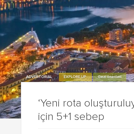
ADVERTORIAL
EXPLORE UP
Gezi önerileri
‘Yeni rota oluşturul
için 5+1 sebep