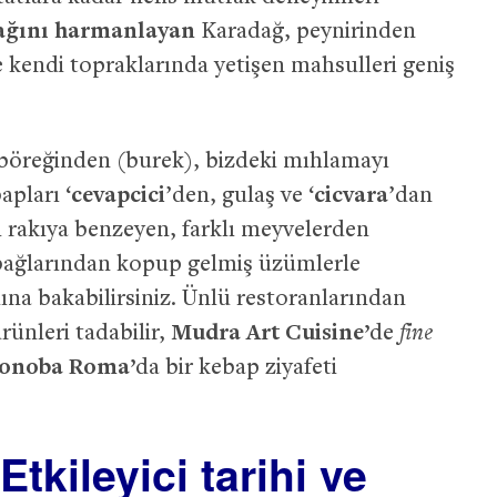
ağını harmanlayan
Karadağ, peynirinden
e kendi topraklarında yetişen mahsulleri geniş
böreğinden (burek), bizdeki mıhlamayı
apları ‘
cevapcici
’den, gulaş ve ‘
cicvara
’dan
 rakıya benzeyen, farklı meyvelerden
bağlarından kopup gelmiş üzümlerle
ına bakabilirsiniz. Ünlü restoranlarından
rünleri tadabilir,
Mudra Art Cuisine’
de
fine
onoba Roma’
da bir kebap ziyafeti
Etkileyici tarihi ve