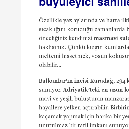
büyüleyici sahill
Özellikle yaz aylarında ve hatta il
sıcaklığını koruduğu zamanlarda b
önceliğiniz kendinizi
masmavi sula
haklısınız! Çünkü kızgın kumlarda
meltemi hissetmek, yosun kokusuyla
olabilir…
Balkanlar’ın incisi Karadağ
, 294 
sunuyor.
Adriyatik’teki en uzun 
mavi ve yeşili buluşturan manzaras
hayallere yelken açtırabilir. Birbir
kaçamak yapmak için harika bir yer 
unutulmaz bir tatil imkanı sunuyor