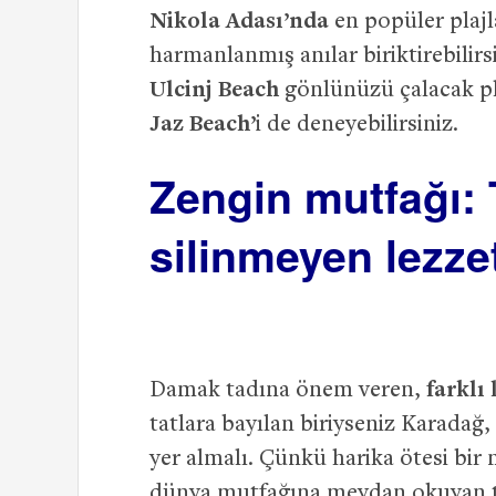
Nikola Adası’nda
en popüler plajla
harmanlanmış anılar biriktirebilirs
Ulcinj Beach
gönlünüzü çalacak plaj
Jaz Beach’
i de deneyebilirsiniz.
Zengin mutfağı:
silinmeyen lezzet
Damak tadına önem veren,
farklı
tatlara bayılan biriyseniz Karadağ
yer almalı. Çünkü harika ötesi bir
dünya mutfağına meydan okuyan ta