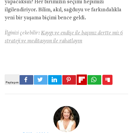
yapacaksın? Her birimizin seçimi hepimizi
ilgilendiriyor. Bilim, akıl, sağduyu ve farkındalıkla
yeni bir yaşama biçimi bence geldi.
İlginizi çekebilir:
Kaygı ve endişe ile başınız dertte mi: 6
strateji ve meditasyon ile rahatlayın