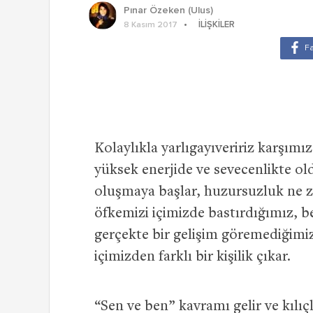
Pınar Özeken (Ulus)
İLIŞKILER
8 Kasım 2017
Kolaylıkla yarlıgayıveririz karşımız
yüksek enerjide ve sevecenlikte o
oluşmaya başlar, huzursuzluk ne z
öfkemizi içimizde bastırdığımız, be
gerçekte bir gelişim göremediğimiz
içimizden farklı bir kişilik çıkar.
“Sen ve ben” kavramı gelir ve kılıçl