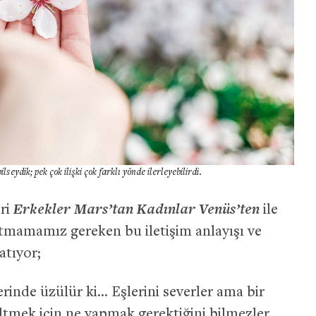
seydik; pek çok ilişki çok farklı yönde ilerleyebilirdi.
Erkekler Mars’tan Kadınlar Venüs’ten
eri
ile
utmamamız gereken bu iletişim anlayışı ve
atıyor;
erinde üzülür ki… Eşlerini severler ama bir
mek için ne yapmak gerektiğini bilmezler.