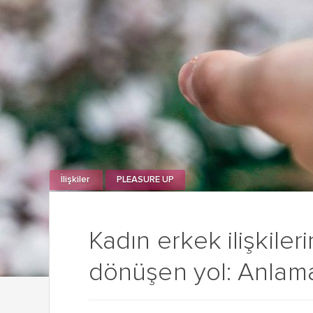
İlişkiler
PLEASURE UP
Kadın erkek ilişkile
dönüşen yol: Anlam