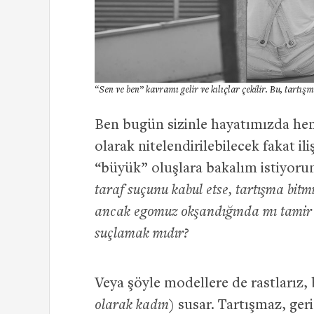
“Sen ve ben” kavramı gelir ve kılıçlar çekilir. Bu, tartı
Ben bugün sizinle hayatımızda he
olarak nitelendirilebilecek fakat i
“büyük” oluşlara bakalım istiyoru
taraf suçunu kabul etse, tartışma bitmiş
ancak egomuz okşandığında mı tamir ed
suçlamak mıdır?
Veya şöyle modellere de rastlarız, b
olarak kadın
) susar. Tartışmaz, geri