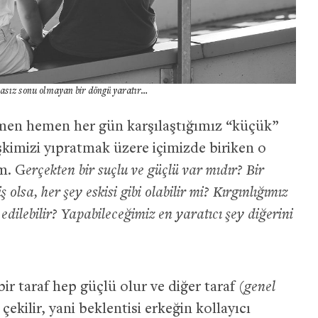
şmasız sonu olmayan bir döngü yaratır…
men hemen her gün karşılaştığımız “küçük”
lişkimizi yıpratmak üzere içimizde biriken o
m. G
erçekten bir suçlu ve güçlü var mıdır? Bir
 olsa, her şey eskisi gibi olabilir mi? Kırgınlığımız
ilebilir? Yapabileceğimiz en yaratıcı şey diğerini
ir taraf hep güçlü olur ve diğer taraf (
genel
 çekilir, yani beklentisi erkeğin kollayıcı