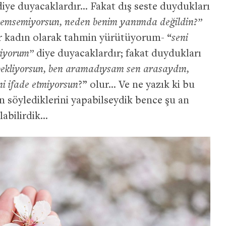
iye duyacaklardır… Fakat dış seste duydukları
nemsemiyorsun, neden benim yanımda değildin?”
r kadın olarak tahmin yürütüyorum- “
seni
tiyorum”
diye duyacaklardır; fakat duydukları
i bekliyorsun, ben aramadıysam sen arasaydın,
ni ifade etmiyorsun
?” olur… Ve ne yazık ki bu
bin söylediklerini yapabilseydik bence şu an
olabilirdik…