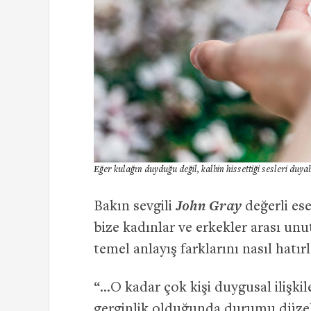
Eğer kulağın duyduğu değil, kalbin hissettiği sesleri duyabil
John Gray
Bakın sevgili
değerli es
bize kadınlar ve erkekler arası un
temel anlayış farklarını nasıl hatırl
“…O kadar çok kişi duygusal ilişkil
gerginlik olduğunda durumu düzelt