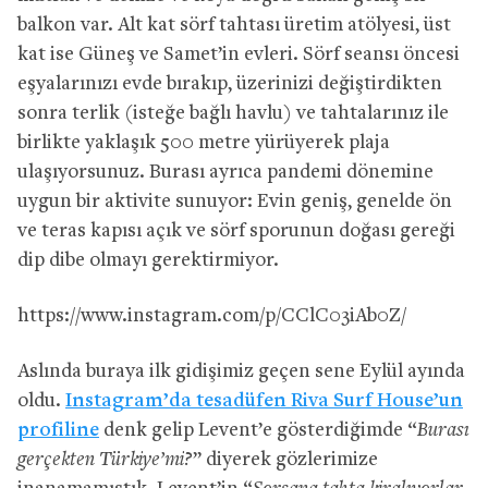
balkon var. Alt kat sörf tahtası üretim atölyesi, üst
kat ise Güneş ve Samet’in evleri. Sörf seansı öncesi
eşyalarınızı evde bırakıp, üzerinizi değiştirdikten
sonra terlik (isteğe bağlı havlu) ve tahtalarınız ile
birlikte yaklaşık 500 metre yürüyerek plaja
ulaşıyorsunuz. Burası ayrıca pandemi dönemine
uygun bir aktivite sunuyor: Evin geniş, genelde ön
ve teras kapısı açık ve sörf sporunun doğası gereği
dip dibe olmayı gerektirmiyor.
https://www.instagram.com/p/CClC03iAb0Z/
Aslında buraya ilk gidişimiz geçen sene Eylül ayında
oldu.
Instagram’da tesadüfen Riva Surf House’un
profiline
denk gelip Levent’e gösterdiğimde “
Burası
gerçekten Türkiye’mi?
” diyerek gözlerimize