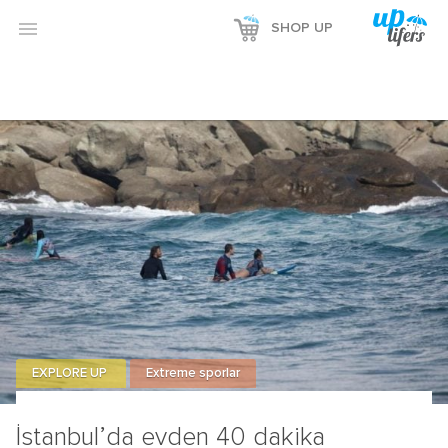

SHOP UP
EXPLORE UP
Extreme sporlar
İstanbul’da evden 40 dakika