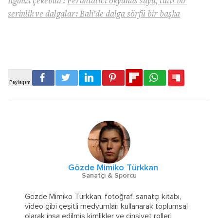
İlginizi çekebilir:
Ferahlatıcı okyanus suyu, tatlı bir
serinlik ve dalgalar: Bali’de dalga sörfü bir başka
Gözde Mimiko Türkkan
Sanatçı & Sporcu
Gözde Mimiko Türkkan, fotoğraf, sanatçı kitabı,
video gibi çeşitli medyumları kullanarak toplumsal
olarak inşa edilmiş kimlikler ve cinsiyet rolleri