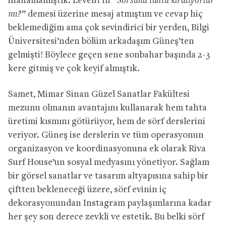
inanamamıştık. Levent’in “
Sorsana tahta kiralıyorlar
mı?
” demesi üzerine mesaj atmıştım ve cevap hiç
beklemediğim ama çok sevindirici bir yerden, Bilgi
Üniversitesi’nden bölüm arkadaşım Güneş’ten
gelmişti! Böylece geçen sene sonbahar başında 2-3
kere gitmiş ve çok keyif almıştık.
Samet, Mimar Sinan Güzel Sanatlar Fakültesi
mezunu olmanın avantajını kullanarak hem tahta
üretimi kısmını götürüyor, hem de sörf derslerini
veriyor. Güneş ise derslerin ve tüm operasyonun
organizasyon ve koordinasyonuna ek olarak Riva
Surf House’un sosyal medyasını yönetiyor. Sağlam
bir görsel sanatlar ve tasarım altyapısına sahip bir
çiftten bekleneceği üzere, sörf evinin iç
dekorasyonundan Instagram paylaşımlarına kadar
her şey son derece zevkli ve estetik. Bu belki sörf