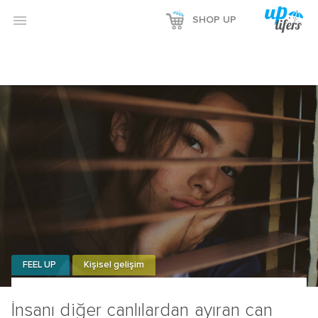

SHOP UP
FEEL UP
Kişisel gelişim
İnsanı diğer canlılardan ayıran can