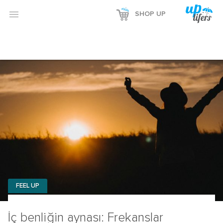

SHOP UP
FEEL UP
İç benliğin aynası: Frekanslar