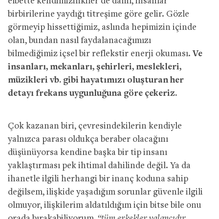
elbette
kendimizinkiler de dahil, insanlar
birbirilerine yaydığı titreşime göre gelir. Gözle
görmeyip
hissettiğimiz, aslında hepimizin içinde
olan, bundan nasıl faydalanacağımızı
bilmediğimiz
içsel bir reflekstir
enerji okuması.
Ve
insanları, mekanları, şehirleri, meslekleri,
müzikleri vb. gibi hayatımızı oluşturan her
detayı frekans uygunluğuna göre çekeriz.
Çok kazanan biri, çevresindekilerin kendiyle
yalnızca parası oldukça beraber olacağını
düşünüyorsa kendine başka bir tip insanı
yaklaştırması pek ihtimal dahilinde
değil. Ya da
ihanetle ilgili herhangi bir inanç koduna sahip
değilsem, ilişkide yaşadığım sorunlar güvenle ilgili
olmuyor, ilişkilerim aldatıldığım için
bitse bile onu
orada bırakabiliyorum,
“tüm erkekler yalancıdır,