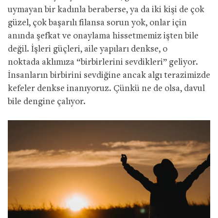
uymayan bir kadınla beraberse,
ya da iki kişi de çok
güzel, çok başarılı
filansa
sorun yok, onlar için
anında şefkat ve onaylama hissetmemiz işten bile
değil.
İ
şleri güçleri, aile yapıları denkse, o
noktada
aklımıza “birbirlerini sevdikleri” geliyor.
İnsanların birbirini sevdiğine
ancak algı terazimizde
kefeler
denkse
inanıyoruz. Çünkü ne de olsa, davul
bile dengine çalıyor.