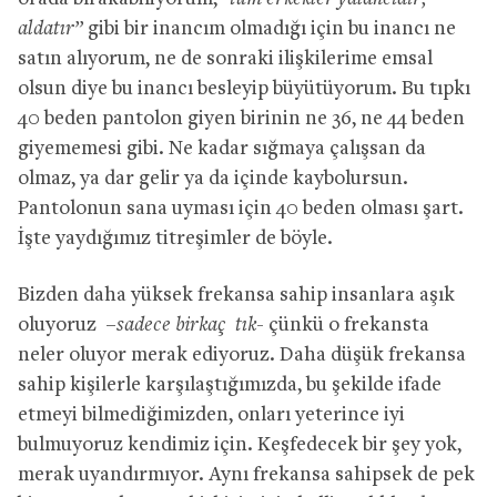
aldatır”
gibi bir inancım olmadığı için bu inancı ne
satın alıyorum, ne de sonraki ilişkilerime
emsal
olsun diye bu inancı besleyip büyütüyorum. Bu tıpkı
40 beden pantolon giyen birinin
ne 36, ne 44 beden
giyememesi gibi. Ne kadar sığmaya çalışsan da
olmaz, ya dar gelir
ya da içinde kaybolursun.
Pantolonun sana uyması için 40 beden olması
şart.
İşte yaydığımız titreşimler de böyle.
Bizden daha yüksek frekansa sahip insanlara aşık
oluyoruz
–
sadece birkaç
tık-
çünkü o frekansta
neler oluyor merak ediyoruz.
Daha düşük frekansa
sahip kişilerle karşılaştığımızda, bu şekilde ifade
etmeyi bilmediğimizden, onları yeterince iyi
bulmuyoruz kendimiz için.
Keşfedecek bir şey yok,
merak uyandırmıyor. Aynı frekansa sahipsek de pek