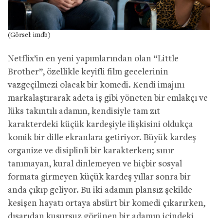
(Görsel: imdb)
Netflix’in en yeni yapımlarından olan “Little
Brother”, özellikle keyifli film gecelerinin
vazgeçilmezi olacak bir komedi. Kendi imajını
markalaştırarak adeta iş gibi yöneten bir emlakçı ve
lüks takıntılı adamın, kendisiyle tam zıt
karakterdeki küçük kardeşiyle ilişkisini oldukça
komik bir dille ekranlara getiriyor. Büyük kardeş
organize ve disiplinli bir karakterken; sınır
tanımayan, kural dinlemeyen ve hiçbir sosyal
formata girmeyen küçük kardeş yıllar sonra bir
anda çıkıp geliyor. Bu iki adamın plansız şekilde
kesişen hayatı ortaya absürt bir komedi çıkarırken,
dışarıdan kusursuz görünen bir adamın içindeki