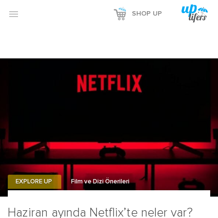
Reklamı Göster

SHOP UP
Reklamı Gizle
EXPLORE UP
Film ve Dizi Önerileri
Haziran ayında Netflix’te neler var?