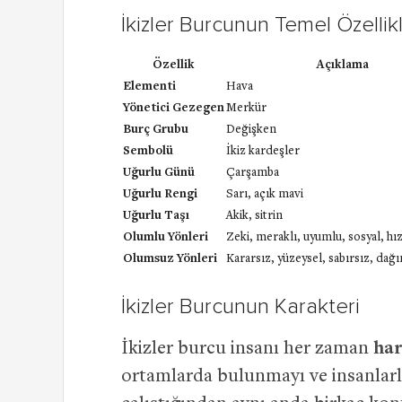
İkizler Burcunun Temel Özellikl
Özellik
Açıklama
Elementi
Hava
Yönetici Gezegen
Merkür
Burç Grubu
Değişken
Sembolü
İkiz kardeşler
Uğurlu Günü
Çarşamba
Uğurlu Rengi
Sarı, açık mavi
Uğurlu Taşı
Akik, sitrin
Olumlu Yönleri
Zeki, meraklı, uyumlu, sosyal, hı
Olumsuz Yönleri
Kararsız, yüzeysel, sabırsız, dağı
İkizler Burcunun Karakteri
İkizler burcu insanı her zaman
har
ortamlarda bulunmayı ve insanlarla