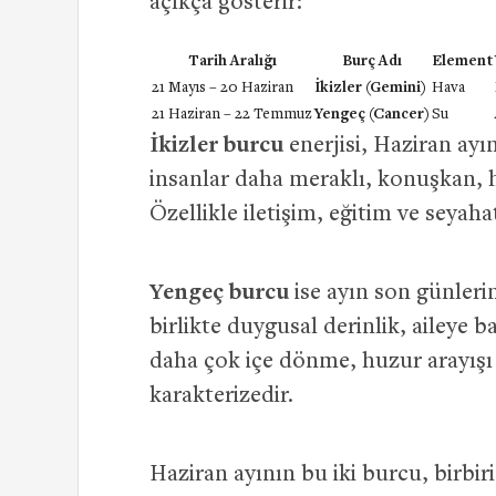
açıkça gösterir:
Tarih Aralığı
Burç Adı
Element
21 Mayıs – 20 Haziran
İkizler (Gemini)
Hava
21 Haziran – 22 Temmuz
Yengeç (Cancer)
Su
İkizler burcu
enerjisi, Haziran ayı
insanlar daha meraklı, konuşkan, h
Özellikle iletişim, eğitim ve seya
Yengeç burcu
ise ayın son günlerin
birlikte duygusal derinlik, aileye
daha çok içe dönme, huzur arayışı v
karakterizedir.
Haziran ayının bu iki burcu, birbiri