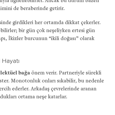
uyla ilgilenebilirler. Ancak bu durum bazen
imini de beraberinde getirir.
inde girdikleri her ortamda dikkat çekerler.
bilirler; bir gün çok neşeliyken ertesi gün
apı, İkizler burcunun “ikili doğası” olarak
l Hayatı
lektüel bağa
önem verir. Partneriyle sürekli
ister. Monotonluk onları sıkabilir, bu nedenle
tercih ederler. Arkadaş çevrelerinde aranan
undukları ortama neşe katarlar.