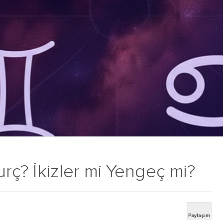
rç? İkizler mi Yengeç mi?