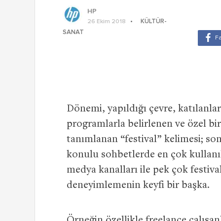
HP
KÜLTÜR-
26 Ekim 2018
SANAT
Dönemi, yapıldığı çevre, katılanlar
programlarla belirlenen ve özel bir
tanımlanan “festival” kelimesi; son 
konulu sohbetlerde en çok kullanıl
medya kanalları ile pek çok festival
deneyimlemenin keyfi bir başka.
Örneğin özellikle freelance çalışan