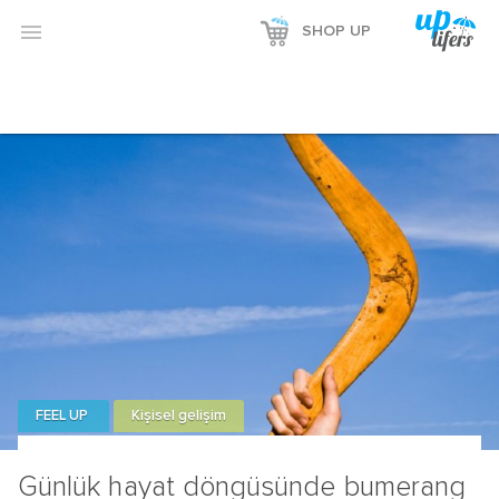
Reklamı Göster

SHOP UP
Reklamı Gizle
FEEL UP
Kişisel gelişim
Günlük hayat döngüsünde bumerang