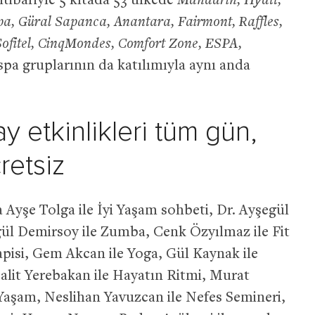
itibariyle 5 kıtada 53 ülkede
Mandarin, Hyatt,
, Güral Sapanca, Anantara, Fairmont, Raffles,
 Sofitel, CinqMondes, Comfort Zone, ESPA,
spa gruplarının da katılımıyla aynı anda
y etkinlikleri tüm gün,
retsiz
Ayşe Tolga ile İyi Yaşam sohbeti, Dr. Ayşegül
gül Demirsoy ile Zumba, Cenk Özyılmaz ile Fit
pisi, Gem Akcan ile Yoga, Gül Kaynak ile
alit Yerebakan ile Hayatın Ritmi, Murat
 Yaşam, Neslihan Yavuzcan ile Nefes Semineri,