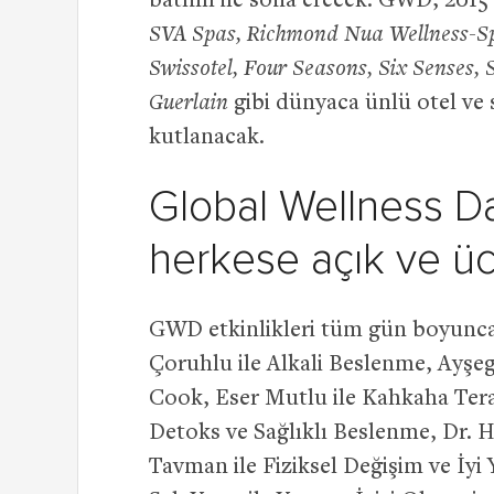
batımı ile sona erecek. GWD, 2015 
SVA Spas, Richmond Nua Wellness-Spa
Swissotel, Four Seasons, Six Senses,
Guerlain
gibi dünyaca ünlü otel ve 
kutlanacak.
Global Wellness Da
herkese açık ve üc
GWD etkinlikleri tüm gün boyunca 
Çoruhlu ile Alkali Beslenme, Ayşe
Cook, Eser Mutlu ile Kahkaha Tera
Detoks ve Sağlıklı Beslenme, Dr. H
Tavman ile Fiziksel Değişim ve İyi