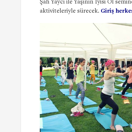
Şah Yaycı ile Yaşının İyisi Ol semi
aktiviteleriyle sürecek.
Giriş herke