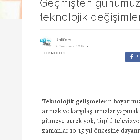
Geçmişten günümüze
teknolojik değişimle
Uplifers
9 Temmuz 2015
TEKNOLOJI
Teknolojik gelişmeler
in hayatımı
anmak ve karşılaştırmalar yapmak 
gitmeye gerek yok, tüplü televizyon
zamanlar 10-15 yıl öncesine dayanı