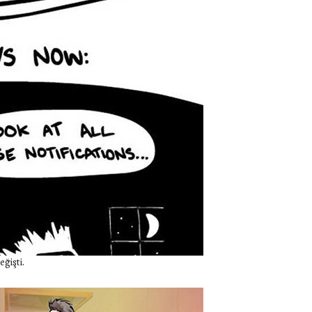
ğişti.