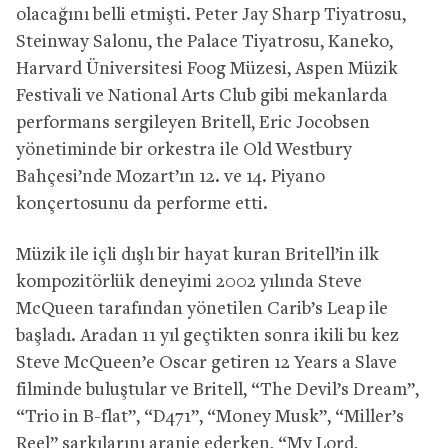
olacağını belli etmişti. Peter Jay Sharp Tiyatrosu,
Steinway Salonu, the Palace Tiyatrosu, Kaneko,
Harvard Üniversitesi Foog Müzesi, Aspen Müzik
Festivali ve National Arts Club gibi mekanlarda
performans sergileyen Britell, Eric Jocobsen
yönetiminde bir orkestra ile Old Westbury
Bahçesi’nde Mozart’ın 12. ve 14. Piyano
konçertosunu da performe etti.
Müzik ile içli dışlı bir hayat kuran Britell’in ilk
kompozitörlük deneyimi 2002 yılında Steve
McQueen tarafından yönetilen Carib’s Leap ile
başladı. Aradan 11 yıl geçtikten sonra ikili bu kez
Steve McQueen’e Oscar getiren 12 Years a Slave
filminde buluştular ve Britell, “The Devil’s Dream”,
“Trio in B-flat”, “D471”, “Money Musk”, “Miller’s
Reel” şarkılarını aranje ederken, “My Lord,