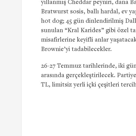
yıllanmış Cheddar peyniri, dana Ba
Bratwurst sosis, ballı hardal, ev 
hot dog; 45 gün dinlendirilmiş Dalla
sunulan “Kral Karides” gibi özel t
misafirlerine keyifli anlar yaşatac
Brownie’yi tadabilecekler.
26-27 Temmuz tarihlerinde, iki gün
arasında gerçekleştirilecek. Parti
TL, limitsiz yerli içki çeşitleri terc