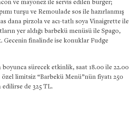
con ve mayonez ile servis edilen burger;
yapımı turşu ve Remoulade sos ile hazırlanmış
s dana pirzola ve acı-tatlı soya Vinaigrette ile
atların yer aldığı barbekü menüsü ile Spago,
ak. Gecenin finalinde ise konuklar Fudge
 boyunca sürecek etkinlik, saat 18.00 ile 22.00
ye özel limitsiz “Barbekü Menü”nün fiyatı 250
ih edilirse de 325 TL.