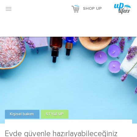
Reklamı Göster

SHOP UP
Reklamı Gizle
Kişisel bakım
STYLE UP
Evde güvenle hazırlayabileceğiniz