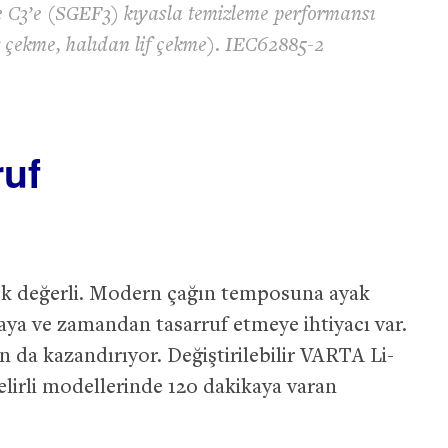
e C3’e (SGEF3) kıyasla temizleme performansı
z çekme, halıdan lif çekme). IEC62885-2
uf
çok değerli. Modern çağın temposuna ayak
aya ve zamandan tasarruf etmeye ihtiyacı var.
 da kazandırıyor. Değiştirilebilir VARTA Li-
belirli modellerinde 120 dakikaya varan