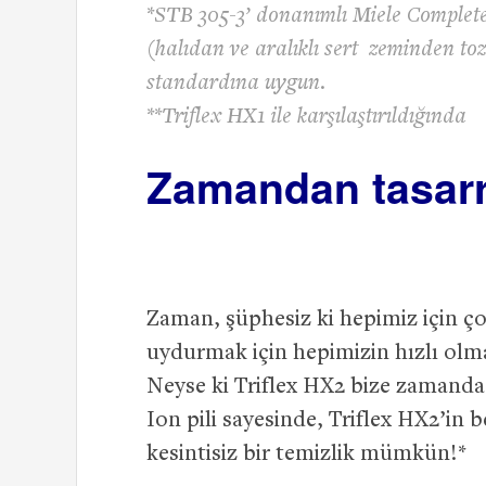
*STB 305-3’ donanımlı Miele Complet
(halıdan ve aralıklı sert zeminden to
standardına uygun.
**Triflex HX1 ile karşılaştırıldığında
Zamandan tasarr
Zaman, şüphesiz ki hepimiz için 
uydurmak için hepimizin hızlı olm
Neyse ki Triflex HX2 bize zamandan
Ion pili sayesinde, Triflex HX2’in 
kesintisiz bir temizlik mümkün!*