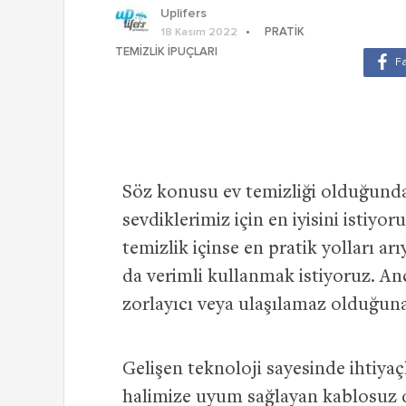
Uplifers
PRATIK
18 Kasım 2022
TEMIZLIK İPUÇLARI
Söz konusu ev temizliği olduğunda
sevdiklerimiz için en iyisini istiy
temizlik içinse en pratik yolları a
da verimli kullanmak istiyoruz. An
zorlayıcı veya ulaşılamaz olduğuna
Gelişen teknoloji sayesinde ihtiya
halimize uyum sağlayan kablosuz di