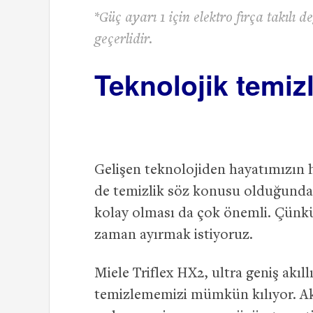
*Güç ayarı 1 için elektro fırça takılı 
geçerlidir.
Teknolojik temizl
Gelişen teknolojiden hayatımızın 
de temizlik söz konusu olduğunda. T
kolay olması da çok önemli. Çünkü
zaman ayırmak istiyoruz.
Miele Triflex HX2, ultra geniş akıll
temizlememizi mümkün kılıyor. Akı