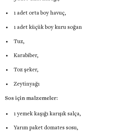
1 adet orta boy havuç,
1 adet küçük boy kuru soğan
Tuz,
Karabiber,
Toz şeker,
Zeytinyağı
Sos için malzemeler:
1 yemek kaşığı karışık salça,
Yarım paket domates sosu,