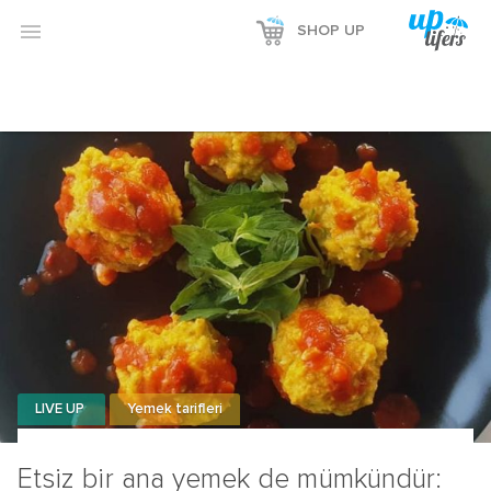

SHOP UP
LIVE UP
Yemek tarifleri
Etsiz bir ana yemek de mümkündür: