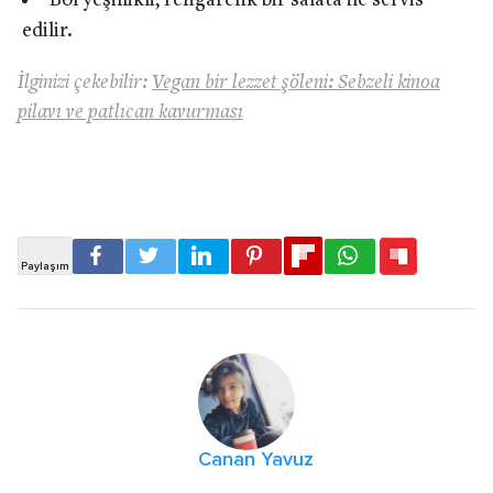
Bol yeşillikli, rengarenk bir salata ile servis
edilir.
İlginizi çekebilir:
Vegan bir lezzet şöleni: Sebzeli kinoa
pilavı ve patlıcan kavurması
Canan Yavuz