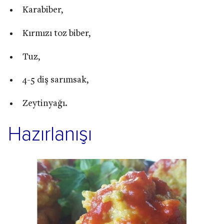
Karabiber,
Kırmızı toz biber,
Tuz,
4-5 diş sarımsak,
Zeytinyağı.
Hazırlanışı