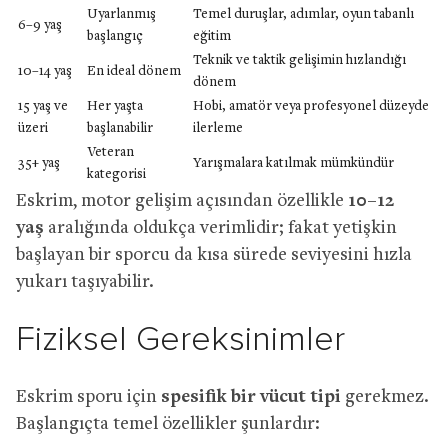
Uyarlanmış
Temel duruşlar, adımlar, oyun tabanlı
6–9 yaş
başlangıç
eğitim
Teknik ve taktik gelişimin hızlandığı
10–14 yaş
En ideal dönem
dönem
15 yaş ve
Her yaşta
Hobi, amatör veya profesyonel düzeyde
üzeri
başlanabilir
ilerleme
Veteran
35+ yaş
Yarışmalara katılmak mümkündür
kategorisi
Eskrim, motor gelişim açısından özellikle
10–12
yaş
aralığında oldukça verimlidir; fakat yetişkin
başlayan bir sporcu da kısa sürede seviyesini hızla
yukarı taşıyabilir.
Fiziksel Gereksinimler
Eskrim sporu için
spesifik bir vücut tipi
gerekmez.
Başlangıçta temel özellikler şunlardır: