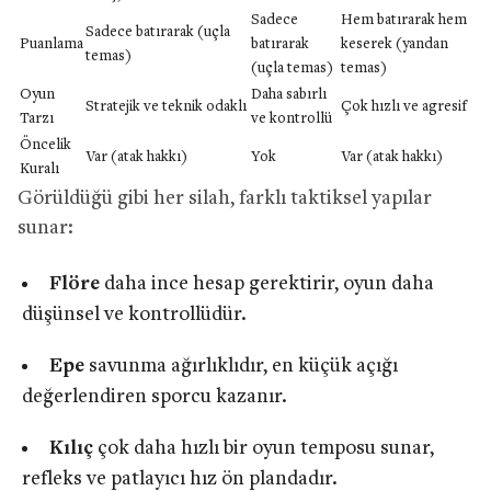
Sadece
Hem batırarak hem
Sadece batırarak (uçla
Puanlama
batırarak
keserek (yandan
temas)
(uçla temas)
temas)
Oyun
Daha sabırlı
Stratejik ve teknik odaklı
Çok hızlı ve agresif
Tarzı
ve kontrollü
Öncelik
Var (atak hakkı)
Yok
Var (atak hakkı)
Kuralı
Görüldüğü gibi her silah, farklı taktiksel yapılar
sunar:
Flöre
daha ince hesap gerektirir, oyun daha
düşünsel ve kontrollüdür.
Epe
savunma ağırlıklıdır, en küçük açığı
değerlendiren sporcu kazanır.
Kılıç
çok daha hızlı bir oyun temposu sunar,
refleks ve patlayıcı hız ön plandadır.