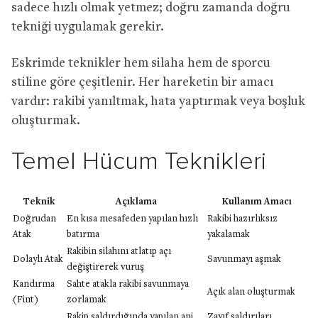
sadece hızlı olmak yetmez; doğru zamanda doğru
tekniği uygulamak gerekir.
Eskrimde teknikler hem silaha hem de sporcu
stiline göre çeşitlenir. Her hareketin bir amacı
vardır: rakibi yanıltmak, hata yaptırmak veya boşluk
oluşturmak.
Temel Hücum Teknikleri
Teknik
Açıklama
Kullanım Amacı
Doğrudan
En kısa mesafeden yapılan hızlı
Rakibi hazırlıksız
Atak
batırma
yakalamak
Rakibin silahını atlatıp açı
Dolaylı Atak
Savunmayı aşmak
değiştirerek vuruş
Kandırma
Sahte atakla rakibi savunmaya
Açık alan oluşturmak
(Fint)
zorlamak
Rakip saldırdığında yapılan ani
Zayıf saldırıları