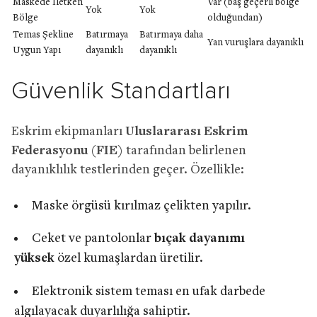
Maskede İletken
Var (baş geçerli bölge
Yok
Yok
Bölge
olduğundan)
Temas Şekline
Batırmaya
Batırmaya daha
Yan vuruşlara dayanıklı
Uygun Yapı
dayanıklı
dayanıklı
Güvenlik Standartları
Eskrim ekipmanları
Uluslararası Eskrim
Federasyonu (FIE)
tarafından belirlenen
dayanıklılık testlerinden geçer. Özellikle:
Maske örgüsü kırılmaz çelikten yapılır.
Ceket ve pantolonlar
bıçak dayanımı
yüksek
özel kumaşlardan üretilir.
Elektronik sistem teması en ufak darbede
algılayacak duyarlılığa sahiptir.