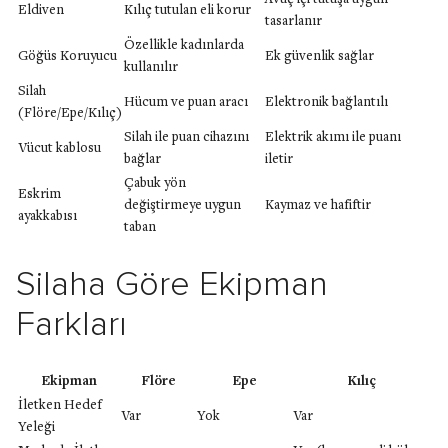
Eldiven
Kılıç tutulan eli korur
tasarlanır
Özellikle kadınlarda
Göğüs Koruyucu
Ek güvenlik sağlar
kullanılır
Silah
Hücum ve puan aracı
Elektronik bağlantılı
(Flöre/Epe/Kılıç)
Silah ile puan cihazını
Elektrik akımı ile puanı
Vücut kablosu
bağlar
iletir
Çabuk yön
Eskrim
değiştirmeye uygun
Kaymaz ve hafiftir
ayakkabısı
taban
Silaha Göre Ekipman
Farkları
Ekipman
Flöre
Epe
Kılıç
İletken Hedef
Var
Yok
Var
Yeleği