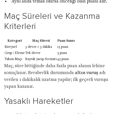
Aynı anda temas olursa önceliği olan puanı alır.
Maç Süreleri ve Kazanma
Kriterleri
Kategori
Maç Süresi
Puan Sınırı
Bireysel
3 devre × 3 dakika
15 puan
Grup / Eleme
Tek devre
5 puan
Takım Maçı
Bayrak yarışı formatı
45 puan
Maç, süre bittiğinde daha fazla puan alanın lehine
sonuçlanır. Beraberlik durumunda
altın vuruş
adı
verilen 1 dakikalık uzatma yapılır; ilk geçerli vuruşu
yapan kazanır.
Yasaklı Hareketler