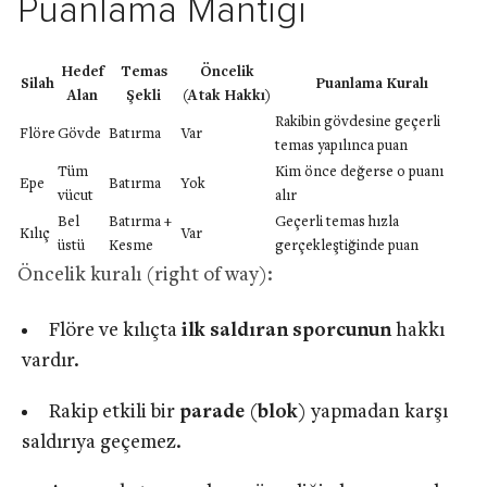
Puanlama Mantığı
Hedef
Temas
Öncelik
Silah
Puanlama Kuralı
Alan
Şekli
(Atak Hakkı)
Rakibin gövdesine geçerli
Flöre
Gövde
Batırma
Var
temas yapılınca puan
Tüm
Kim önce değerse o puanı
Epe
Batırma
Yok
vücut
alır
Bel
Batırma +
Geçerli temas hızla
Kılıç
Var
üstü
Kesme
gerçekleştiğinde puan
Öncelik kuralı (right of way):
Flöre ve kılıçta
ilk saldıran sporcunun
hakkı
vardır.
Rakip etkili bir
parade (blok)
yapmadan karşı
saldırıya geçemez.