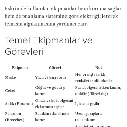
Eskrimde kullanılan ekipmanlar hem koruma sağlar
hem de puanlama sistemine göre elektriği ileterek
temasın algılanmasına yardımcı olur.
Temel Ekipmanlar ve
Görevleri
Ekipman
Görevi
Not
Her branşta farklı
Maske
Yüzü ve başı korur
renk/iletkenlik olabilir
Göğüs ve gövdeyi
Puan bölgesi iletken kumaş
Ceket
korur
olabilir (flöre/kılıç)
Omuz ve kol bölgesini
Altlık (Plastron)
İç kısma giyilir
ek koruma sağlar
Pantolon
Bacakları diz altında
Uzun çoraplarla
(Breeches)
korur
tamamlanır
Avuç içi tutuşa uygun