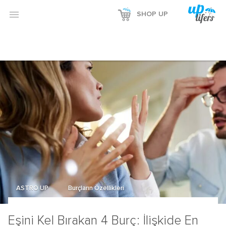
Reklamı Göster

SHOP UP
Reklamı Gizle
ASTRO UP
Burçların Özellikleri
Eşini Kel Bırakan 4 Burç: İlişkide En