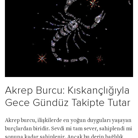
Akrep Burcu: Kıskançlığıyla
Gece Gündüz Takipte Tutar
Akrep burcu, ilişkilerde en yoğun duyguları yaşayan
burçlardan biridir. Sevdi mi tam sever, sahiplendi mi
sonuna kadar sahiplenir. Ancak bu derin bağlılık,