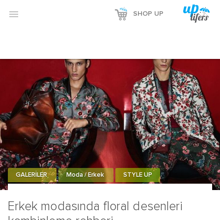
Reklamı Göster

SHOP UP
Reklamı Gizle
GALERİLER
Moda / Erkek
STYLE UP
Erkek modasında floral desenleri