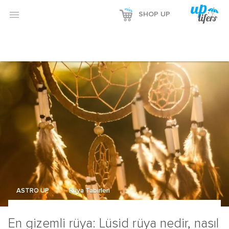
Reklamı Göster

SHOP UP
Reklamı Gizle
ASTRO UP
Rüya Tabirleri
En gizemli rüya: Lüsid rüya nedir, nasıl