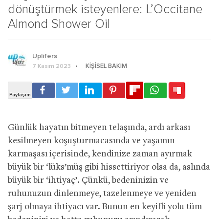
dönüştürmek isteyenlere: L’Occitane
Almond Shower Oil
Uplifers
KIŞISEL BAKIM
7 Kasım 2023
Günlük hayatın bitmeyen telaşında, ardı arkası
kesilmeyen koşuşturmacasında ve yaşamın
karmaşası içerisinde, kendinize zaman ayırmak
büyük bir ‘lüks’müş gibi hissettiriyor olsa da, aslında
büyük bir ‘ihtiyaç’. Çünkü, bedeninizin ve
ruhunuzun dinlenmeye, tazelenmeye ve yeniden
şarj olmaya ihtiyacı var. Bunun en keyifli yolu tüm