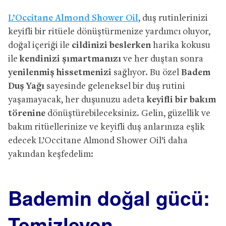
L’Occitane Almond Shower Oil
, duş rutinlerinizi
keyifli bir ritüele dönüştürmenize yardımcı oluyor,
doğal içeriği ile
cildinizi beslerken
harika kokusu
ile
kendinizi şımartmanızı
ve her duştan sonra
yenilenmiş hissetmenizi
sağlıyor. Bu özel
Badem
Duş Yağı
sayesinde geleneksel bir duş rutini
yaşamayacak, her duşunuzu adeta
keyifli bir bakım
törenine
dönüştürebileceksiniz. Gelin, güzellik ve
bakım ritüellerinize ve keyifli duş anlarınıza eşlik
edecek L’Occitane Almond Shower Oil’i daha
yakından keşfedelim:
Bademin doğal gücü:
Temizleyen,