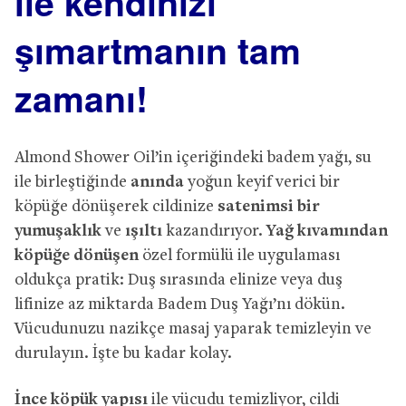
ile kendinizi
şımartmanın tam
zamanı!
Almond Shower Oil’in içeriğindeki badem yağı, su
ile birleştiğinde
anında
yoğun keyif verici bir
köpüğe dönüşerek cildinize
satenimsi bir
yumuşaklık
ve
ışıltı
kazandırıyor.
Yağ kıvamından
köpüğe dönüşen
özel formülü ile uygulaması
oldukça pratik: Duş sırasında elinize veya duş
lifinize az miktarda Badem Duş Yağı’nı dökün.
Vücudunuzu nazikçe masaj yaparak temizleyin ve
durulayın. İşte bu kadar kolay.
İnce köpük yapısı
ile vücudu temizliyor, cildi