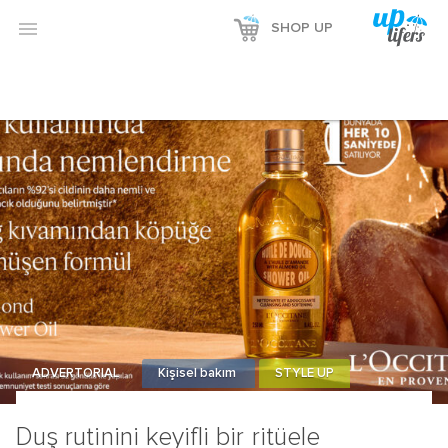
Reklamı Göster

SHOP UP
Reklamı Gizle
ADVERTORIAL
Kişisel bakım
STYLE UP
Duş rutinini keyifli bir ritüele