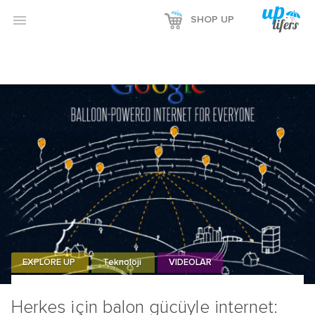

SHOP UP
EXPLORE UP
Teknoloji
VIDEOLAR
Herkes için balon gücüyle internet: