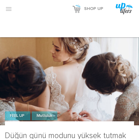

SHOP UP
FEEL UP
Mutluluk
Düğün günü modunu yüksek tutmak