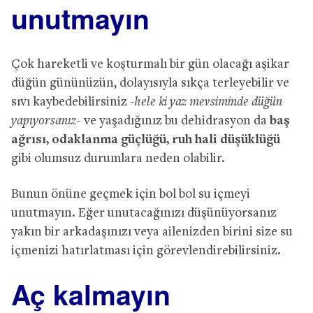
unutmayın
Çok hareketli ve koşturmalı bir gün olacağı aşikar
düğün gününüzün, dolayısıyla sıkça terleyebilir ve
sıvı kaybedebilirsiniz
-hele ki yaz mevsiminde düğün
yapıyorsanız-
ve yaşadığınız bu dehidrasyon da
baş
ağrısı, odaklanma güçlüğü, ruh hali düşüklüğü
gibi olumsuz durumlara neden olabilir.
Bunun önüne geçmek için bol bol su içmeyi
unutmayın. Eğer unutacağınızı düşünüyorsanız
yakın bir arkadaşınızı veya ailenizden birini size su
içmenizi hatırlatması için görevlendirebilirsiniz.
Aç kalmayın