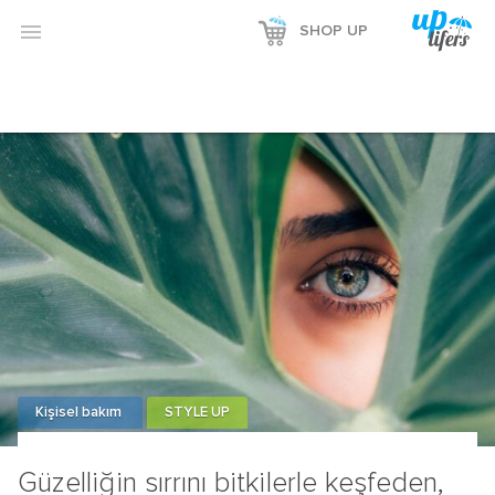

SHOP UP
Kişisel bakım
STYLE UP
Güzelliğin sırrını bitkilerle keşfeden,