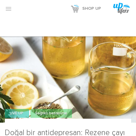
Reklamı Göster

SHOP UP
Reklamı Gizle
LIVE UP
Sağlıklı beslenme
Doğal bir antidepresan: Rezene çayı