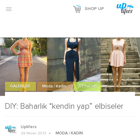

SHOP UP
GALERİLER
Moda / Kadın
STYLE UP
DIY: Baharlık “kendin yap” elbiseler
Uplifers
MODA / KADIN
26 Nisan 2013