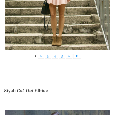
1
2
3
4
5
6
►
Cut-Out
Siyah
Elbise