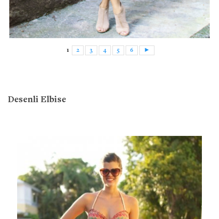
1
2
3
4
5
6
►
Desenli Elbise