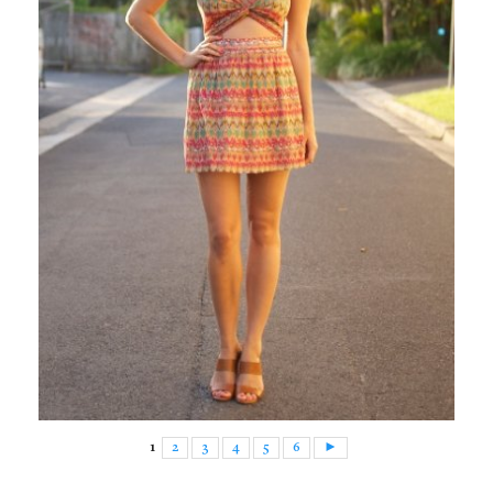
1
2
3
4
5
6
►