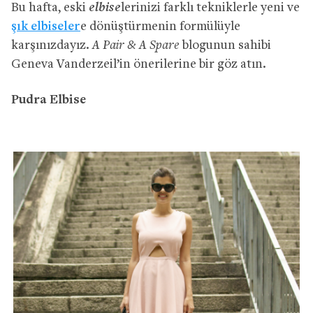
elbise
Bu hafta, eski
lerinizi farklı tekniklerle yeni ve
şık elbiseler
e dönüştürmenin formülüyle
karşınızdayız.
A Pair & A Spare
blogunun sahibi
Geneva Vanderzeil’in önerilerine bir göz atın.
Pudra Elbise