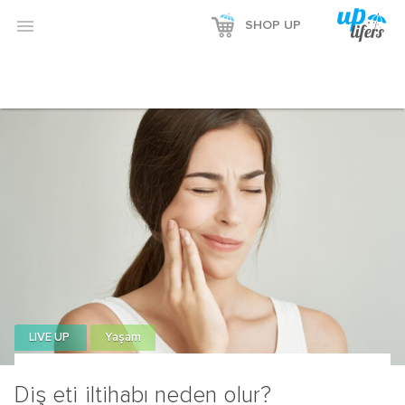

SHOP UP
LIVE UP
Yaşam
Diş eti iltihabı neden olur?