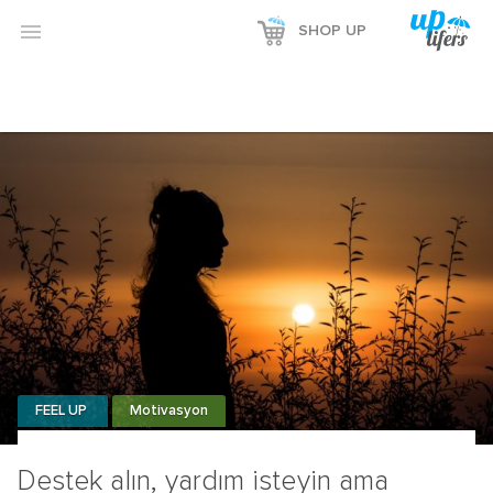

SHOP UP
FEEL UP
Motivasyon
Destek alın, yardım isteyin ama