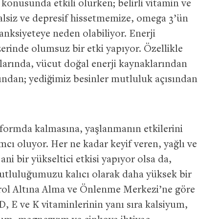
nusunda etkili olurken; belirli vitamin ve
halsiz ve depresif hissetmemize, omega 3’ün
anksiyeteye neden olabiliyor. Enerji
erinde olumsuz bir etki yapıyor. Özellikle
arında, vücut doğal enerji kaynaklarından
ından; yediğimiz besinler mutluluk açısından
ormda kalmasına, yaşlanmanın etkilerini
cı oluyor. Her ne kadar keyif veren, yağlı ve
i bir yükseltici etkisi yapıyor olsa da,
utluluğumuzu kalıcı olarak daha yüksek bir
ntrol Altına Alma ve Önlenme Merkezi’ne göre
, E ve K vitaminlerinin yanı sıra kalsiyum,