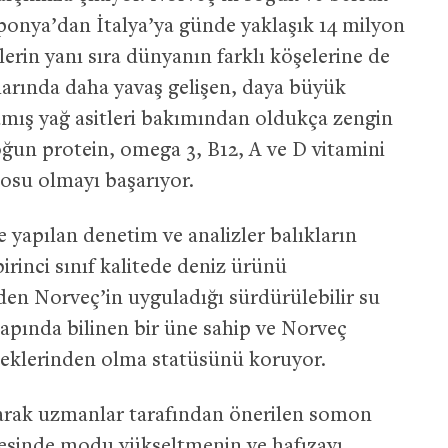
Japonya’dan İtalya’ya günde yaklaşık 14 milyon
rin yanı sıra dünyanın farklı köşelerine de
larında daha yavaş gelişen, daya büyük
amış yağ asitleri bakımından oldukça zengin
ğun protein, omega 3, B12, A ve D vitamini
eposu olmayı başarıyor.
 yapılan denetim ve analizler balıkların
irinci sınıf kalitede deniz ürünü
zden Norveç’in uyguladığı sürdürülebilir su
apında bilinen bir üne sahip ve Norveç
ceklerinden olma statüsünü koruyor.
olarak uzmanlar tarafından önerilen somon
yesinde modu yükseltmenin ve hafızayı