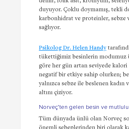
demir, folik asit, kromyum, selen
duyuyor. Çoklu doymamış, tekli do
karbonhidrat ve proteinler, sebze 
sağlıyor.
Psikolog Dr. Helen Handy
tarafınd
tükettiğimiz besinlerin modumuz üz
göre her gün artan seviyede kalor
negatif bir etkiye sahip olurken; b
yalnızca sebze ile beslenen kadın ve
altını çiziyor.
Norveç’ten gelen besin ve mutlul
Tüm dünyada ünlü olan Norveç som
önemli sebeplerinden biri olarak k