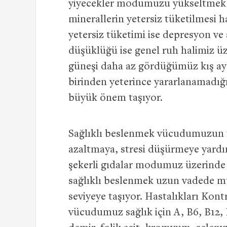
yiyecekler modumuzu yükseltmek ko
minerallerin yetersiz tüketilmesi 
yetersiz tüketimi ise depresyon ve 
düşüklüğü ise genel ruh halimiz üz
güneşi daha az gördüğümüz kış ayl
birinden yeterince yararlanamadığ
büyük önem taşıyor.
Sağlıklı beslenmek vücudumuzun f
azaltmaya, stresi düşürmeye yardım
şekerli gıdalar modumuz üzerinde an
sağlıklı beslenmek uzun vadede m
seviyeye taşıyor. Hastalıkları Ko
vücudumuz sağlık için A, B6, B12, D