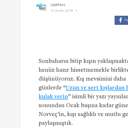
Uplifers
12 Aralık 2016
Sonbaharın bitip kışın yaklaşmak
henüz hazır hissetmemekle birlikte,
düşünüyoruz. Kış mevsimini daha 
günlerde “
Uzun ve sert kışlardan b
kulak verin
” isimli bir yazı yayın
sonundan Ocak başına kadar güneşin
Norveç’in, kışı sağlıklı ve mutlu g
paylaşmıştık.