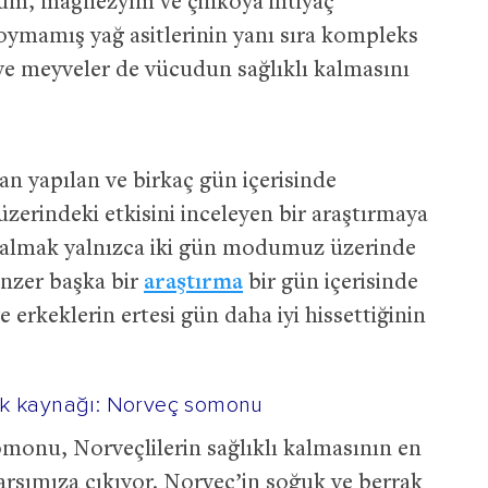
yum, magnezyım ve çinkoya ihtiyaç
ymamış yağ asitlerinin yanı sıra kompleks
ve meyveler de vücudun sağlıklı kalmasını
an yapılan ve birkaç gün içerisinde
erindeki etkisini inceleyen bir araştırmaya
i almak yalnızca iki gün modumuz üzerinde
enzer başka bir
araştırma
bir gün içerisinde
 erkeklerin ertesi gün daha iyi hissettiğinin
uk kaynağı: Norveç somonu
onu, Norveçlilerin sağlıklı kalmasının en
arşımıza çıkıyor. Norveç’in soğuk ve berrak