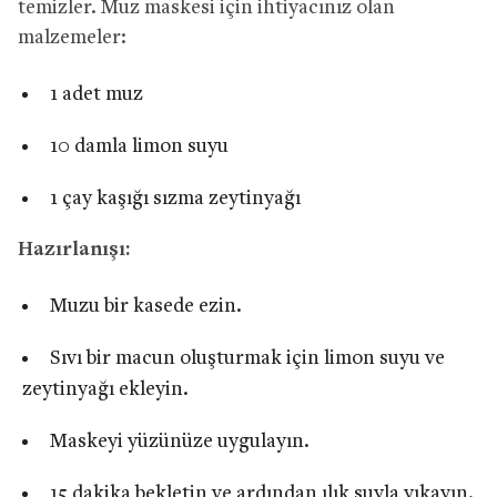
temizler. Muz maskesi için ihtiyacınız olan
malzemeler:
1 adet muz
10 damla limon suyu
1 çay kaşığı sızma zeytinyağı
Hazırlanışı:
Muzu bir kasede ezin.
Sıvı bir macun oluşturmak için limon suyu ve
zeytinyağı ekleyin.
Maskeyi yüzünüze uygulayın.
15 dakika bekletin ve ardından ılık suyla yıkayın.