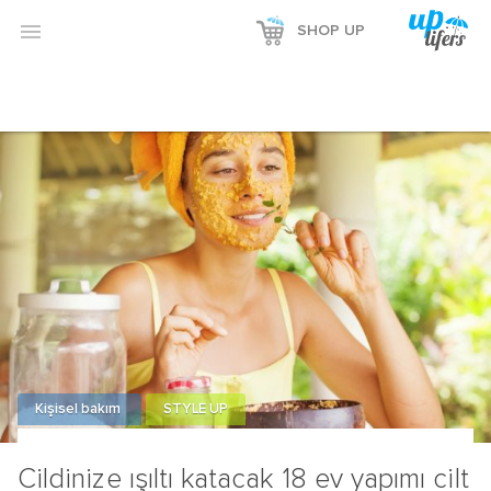
Reklamı Göster

SHOP UP
Reklamı Gizle
Kişisel bakım
STYLE UP
Cildinize ışıltı katacak 18 ev yapımı cilt