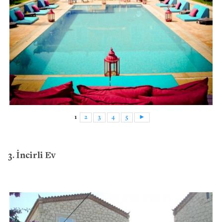
1
2
3
4
5
►
3. İncirli Ev