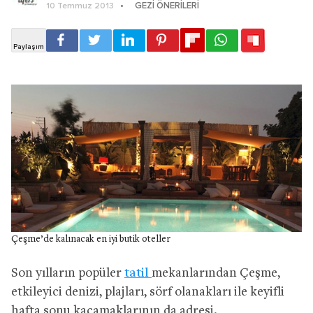
GEZI ÖNERILERI
10 Temmuz 2013
Çeşme’de kalınacak en iyi butik oteller
Son yılların popüler
tatil
mekanlarından Çeşme,
etkileyici denizi, plajları, sörf olanakları ile keyifli
hafta sonu kaçamaklarının da adresi.