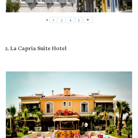
1
2
3
4
5
►
2. La Capria Suite Hotel