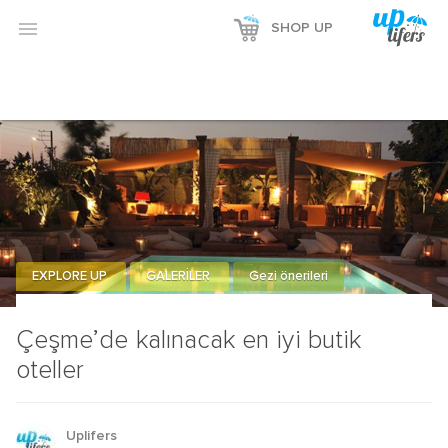

SHOP UP
EXPLORE UP
GALERİLER
Gezi önerileri
Çeşme’de kalınacak en iyi butik
oteller
Uplifers