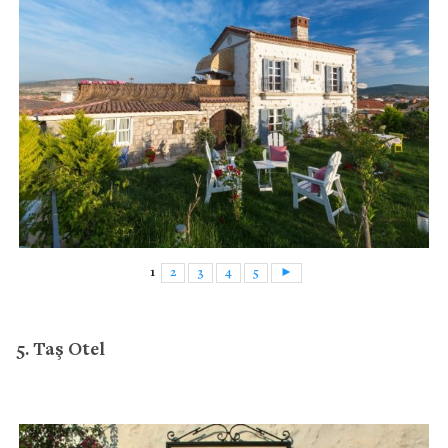
1
2
3
4
5
►
5. Taş Otel