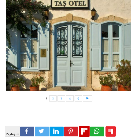
1
2
3
4
5
►