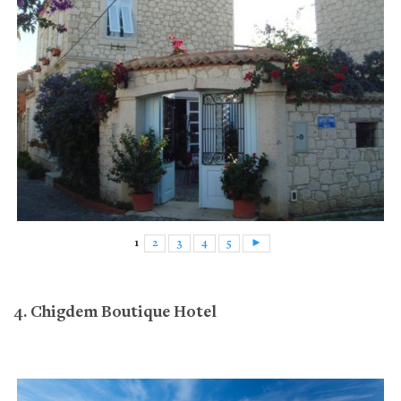
1
2
3
4
5
►
4. Chigdem Boutique Hotel