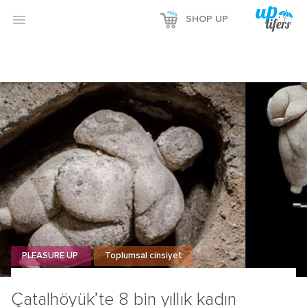

SHOP UP
PLEASURE UP
Toplumsal cinsiyet
Çatalhöyük’te 8 bin yıllık kadın