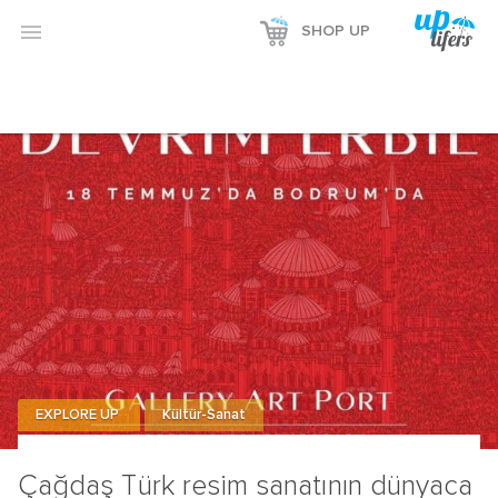

SHOP UP
EXPLORE UP
Kültür-Sanat
Çağdaş Türk resim sanatının dünyaca