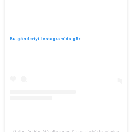
Bu gönderiyi Instagram’da gör
Gallery Art Port (@galleryartport)’in paylaştığı bir gönderi