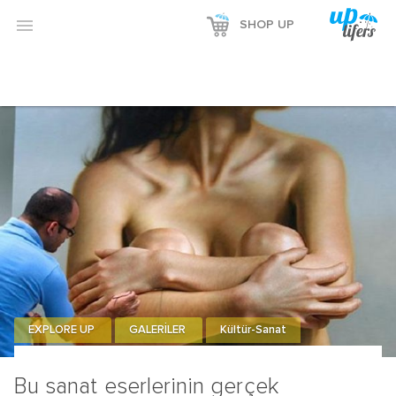

SHOP UP
EXPLORE UP
GALERİLER
Kültür-Sanat
Bu sanat eserlerinin gerçek