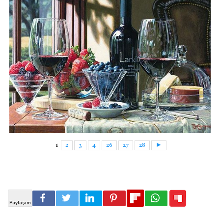
1
2
3
4
26
27
28
►