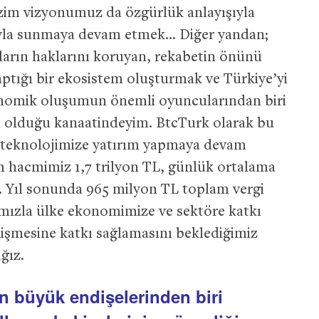
izim vizyonumuz da özgürlük anlayışıyla
huyla sunmaya devam etmek… Diğer yandan;
arın haklarını koruyan, rekabetin önünü
 yaptığı bir ekosistem oluşturmak ve Türkiye’yi
onomik oluşumun önemli oyuncularından biri
i olduğu kanaatindeyim. BtcTurk olarak bu
, teknolojimize yatırım yapmaya devam
em hacmimiz 1,7 trilyon TL, günlük ortalama
. Yıl sonunda 965 milyon TL toplam vergi
ımızla ülke ekonomimize ve sektöre katkı
işmesine katkı sağlamasını beklediğimiz
ğız.
en büyük endişelerinden biri