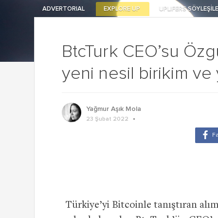
ADVERTORIAL
EXPLORE UP
UPLIFERS SÖYLEŞİLE
BtcTurk CEO’su Özgür
yeni nesil birikim ve
Yağmur Aşık Mola
23 Şubat 2022
Türkiye’yi Bitcoinle tanıştıran a