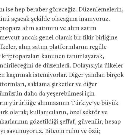
nı ise hep beraber göreceğiz. Düzenlemelerin,
ünü açacak şekilde olacağına inanıyoruz.
iptopara alım satımını ve alım satım
evcut ancak genel olarak bir fikir birliğine
ülkeler, alım satım platformlarını regüle
r kriptoparaları kanunen tanımlayarak,
endirileceğini de düzenledi. Dolayısıyla ülkeler
den kaçırmak istemiyorlar. Diğer yandan birçok
formları, saklama şirketler ve diğer
törümüzün daha da yeşerebilmesi için
ların yürürlüğe alınmasının Türkiye’ye büyük
urk olarak; kullanıcıların, özel sektör ve
rlarının gözetildiği şeffaf, güvenilir, hesap
asayı savunuyoruz. Bitcoin ruhu ve özü;