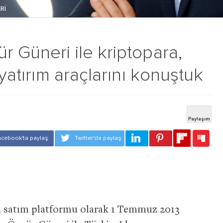
Rİ
 Güneri ile kriptopara,
 yatırım araçlarını konuştuk
lım satım platformu olarak 1 Temmuz 2013