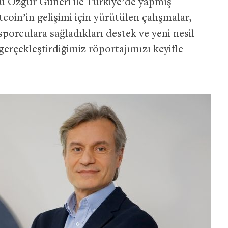
u Özgür Güneri ile Türkiye’de yapmış
tcoin’in gelişimi için yürütülen çalışmalar,
sporculara sağladıkları destek ve yeni nesil
 gerçekleştirdiğimiz röportajımızı keyifle