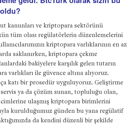
me geldi. BtcTurk olarak sizin bu
 oldu?
ut kanunları ve kriptopara sektörünü
n tüm olası regülatörlerin düzenlemelerini
llanıcılarımızın kriptopara varlıklarının en az
larda saklanırken, kriptopara çekme
danlardaki bakiyelere karşılık gelen tutarın
ra varlıkları ile güvence altına alıyoruz.
kça katı bir prosedür uyguluyoruz. Geliştirme
n, servis ya da çözüm sunan, topluluğu olan,
acimlerine ulaşmış kriptopara birimlerini
sıyla kurulduğumuz günden bu yana regülatif
aktığımızda da kendini düzenli bir şekilde