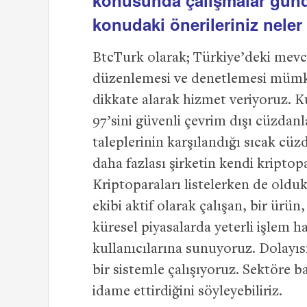
konusunda çalışmalar günde
konudaki önerileriniz neler
BtcTurk olarak; Türkiye’deki mevc
düzenlemesi ve denetlemesi mümkü
dikkate alarak hizmet veriyoruz. Ku
97’sini güvenli çevrim dışı cüzdan
taleplerinin karşılandığı sıcak cüz
daha fazlası şirketin kendi kriptopa
Kriptoparaları listelerken de oldu
ekibi aktif olarak çalışan, bir ürü
küresel piyasalarda yeterli işlem h
kullanıcılarına sunuyoruz. Dolayı
bir sistemle çalışıyoruz. Sektöre b
idame ettirdiğini söyleyebiliriz.