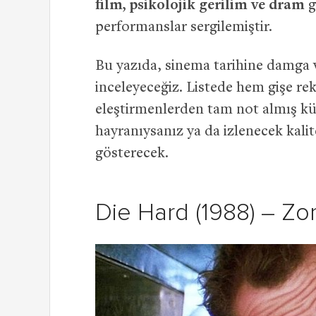
film, psikolojik gerilim ve dram
g
performanslar sergilemiştir.
Bu yazıda, sinema tarihine damg
inceleyeceğiz. Listede hem gişe re
eleştirmenlerden tam not almış kült
hayranıysanız ya da izlenecek kalite
gösterecek.
Die Hard (1988) – Zo