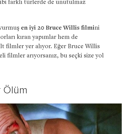
ibi farklı türlerde de unutulmaz
a vurmuş
en iyi 20 Bruce Willis filmi
ni
korları kıran yapımlar hem de
 filmler yer alıyor. Eğer Bruce Willis
li filmler arıyorsanız, bu seçki size yol
r Ölüm