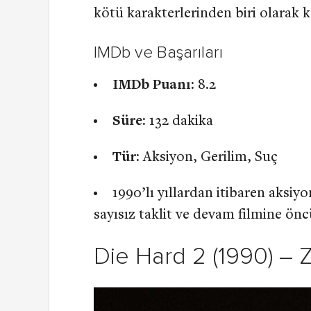
kötü karakterlerinden biri olarak ka
IMDb ve Başarıları
IMDb Puanı:
8.2
Süre:
132 dakika
Tür:
Aksiyon, Gerilim, Suç
1990’lı yıllardan itibaren aksiy
sayısız taklit ve devam filmine önc
Die Hard 2 (1990) – 