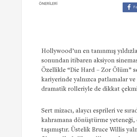
ÖNERILERI
Hollywood’un en tanınmış yıldızla
sonundan itibaren aksiyon sineması
Özellikle “Die Hard – Zor Ölüm” se
kariyerinde yalnızca patlamalar ve
dramatik rolleriyle de dikkat çekmi
Sert mizacı, alaycı esprileri ve sır
kahramana dönüştürme yeteneği, onu
taşımıştır. Üstelik Bruce Willis ya