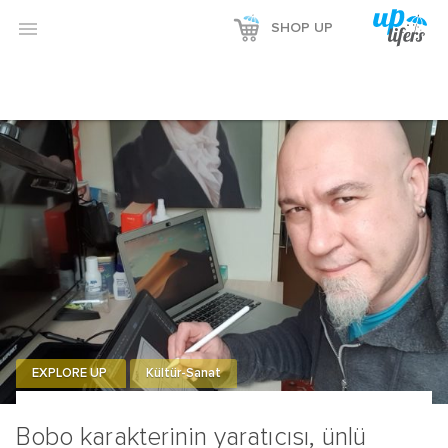

SHOP UP
EXPLORE UP
Kültür-Sanat
Bobo karakterinin yaratıcısı, ünlü