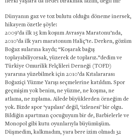
İlerki yaşlara da hedef bırakmak lazım, değil mi?
Dünyanın gaz ve toz bulutu olduğu döneme inersek,
hikayem özetle şöyle:
2009’da ilk 15 km koşum Avrasya Maratonu’nda,
2010’da ilk yarı maratonum Haliç’te. Derken, gözüm
Boğaz sularına kaydı; “Koşarak bağış
toplayabiliyorsak, yüzerek de toplarız.”dedim ve
Türkiye Omurilik Felçlileri Derneği (TOFD)
yararına yüzebilmek için 2010’da Kıtalararası
Boğaziçi Yüzme Yarışı seçmelerine katıldım. Spor
geçmişim yok benim, ne yüzme, ne koşma, ne
atlama, ne zıplama. Ailede büyüklerden örneğim de
yok. Bizde spor ‘yapılası’ değil, ‘izlenesi’ bir olgu.
Bildiğin apartman çocuğuyum bir de, Barbielerle ve
Monopol gibi kutu oyunlarıyla büyümüşüm.
Düşmedim, kalkmadım, yara bere izim olmadı 32