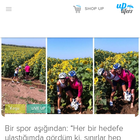

SHOP UP
Koşu
LIVE UP
Bir spor aşığından: “Her bir hedefe
ulaştığımda gördüm ki, sınırlar hep