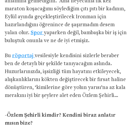
anlamına gelmediğini. Ama heyecanla ilk kez
maraton koşacağımı söylediğim çıtı pıtı bir kadının,
Eylül ayında geçekleştirilecek Ironman için
hazırlandığını öğrenince de şaşırmadım desem
yalan olur.
Spor
yaparken değil, bambaşka bir iş için
buluştuk onunla ve ne de iyi etmişiz.
Bu
röportaj
vesilesiyle kendisini sizlerle beraber
ben de detaylı bir şekilde tanıyacağım aslında.
Huzurlarınızda, işsizliği tüm hayatını etkileyecek,
alışkanlıklarını kökten değiştirecek bir fırsat haline
dönüştüren, ‘kimilerine göre yolun yarısı’na az kala
merakını iyi bir şeylere alet eden Özlem Şehirli…
-Özlem Şehirli kimdir? Kendini biraz anlatır
mısın bize?