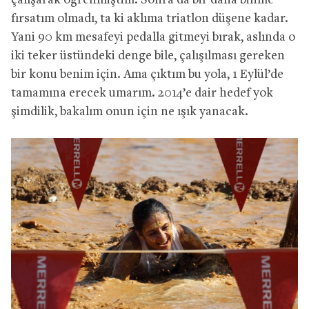
çalışarak öğrenmiştim. Sonra da bir daha binme
fırsatım olmadı, ta ki aklıma triatlon düşene kadar.
Yani 90 km mesafeyi pedalla gitmeyi bırak, aslında o
iki teker üstündeki denge bile, çalışılması gereken
bir konu benim için. Ama çıktım bu yola, 1 Eylül’de
tamamına erecek umarım. 2014’e dair hedef yok
şimdilik, bakalım onun için ne ışık yanacak.