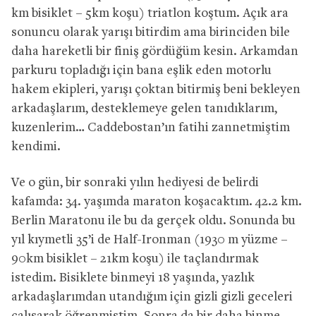
km bisiklet – 5km koşu) triatlon koştum. Açık ara
sonuncu olarak yarışı bitirdim ama birinciden bile
daha hareketli bir finiş gördüğüm kesin. Arkamdan
parkuru topladığı için bana eşlik eden motorlu
hakem ekipleri, yarışı çoktan bitirmiş beni bekleyen
arkadaşlarım, desteklemeye gelen tanıdıklarım,
kuzenlerim… Caddebostan’ın fatihi zannetmiştim
kendimi.
Ve o gün, bir sonraki yılın hediyesi de belirdi
kafamda: 34. yaşımda maraton koşacaktım. 42.2 km.
Berlin Maratonu ile bu da gerçek oldu. Sonunda bu
yıl kıymetli 35’i de Half-Ironman (1930 m yüzme –
90km bisiklet – 21km koşu) ile taçlandırmak
istedim. Bisiklete binmeyi 18 yaşında, yazlık
arkadaşlarımdan utandığım için gizli gizli geceleri