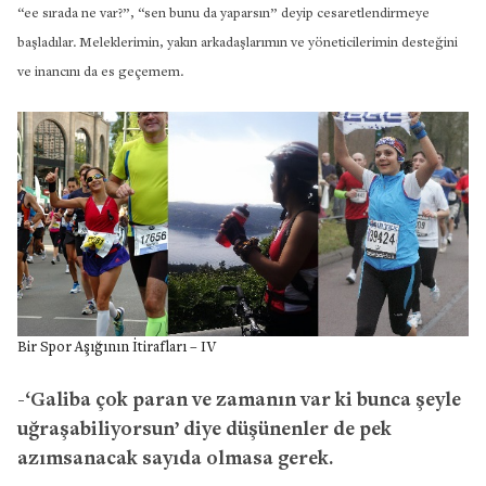
“ee sırada ne var?”, “sen bunu da yaparsın” deyip cesaretlendirmeye
başladılar. Meleklerimin, yakın arkadaşlarımın ve yöneticilerimin desteğini
ve inancını da es geçemem.
Bir Spor Aşığının İtirafları – IV
-‘Galiba çok paran ve zamanın var ki bunca şeyle
uğraşabiliyorsun’ diye düşünenler de pek
azımsanacak sayıda olmasa gerek.