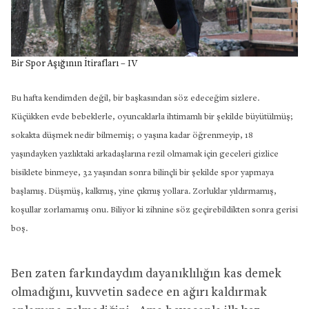
Bir Spor Aşığının İtirafları – IV
Bu hafta kendimden değil, bir başkasından söz edeceğim sizlere.
Küçükken evde bebeklerle, oyuncaklarla ihtimamlı bir şekilde büyütülmüş;
sokakta düşmek nedir bilmemiş; o yaşına kadar öğrenmeyip, 18
yaşındayken yazlıktaki arkadaşlarına rezil olmamak için geceleri gizlice
bisiklete binmeye, 32 yaşından sonra bilinçli bir şekilde spor yapmaya
başlamış. Düşmüş, kalkmış, yine çıkmış yollara. Zorluklar yıldırmamış,
koşullar zorlamamış onu. Biliyor ki zihnine söz geçirebildikten sonra gerisi
boş.
Ben zaten farkındaydım dayanıklılığın kas demek
olmadığını, kuvvetin sadece en ağırı kaldırmak