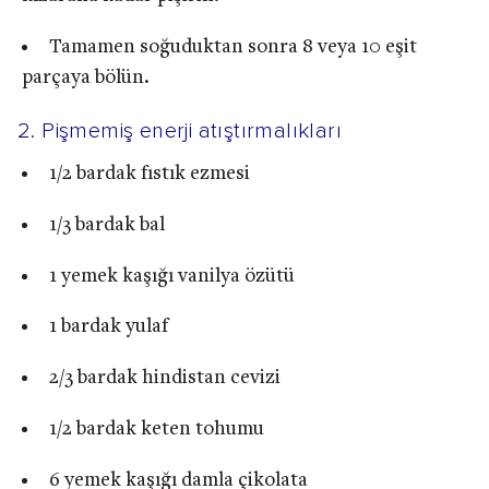
Tamamen soğuduktan sonra 8 veya 10 eşit
parçaya bölün.
2. Pişmemiş enerji atıştırmalıkları
1/2 bardak fıstık ezmesi
1/3 bardak bal
1 yemek kaşığı vanilya özütü
1 bardak yulaf
2/3 bardak hindistan cevizi
1/2 bardak keten tohumu
6 yemek kaşığı damla çikolata